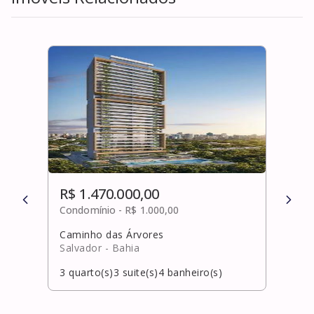
R$ 1.470.000,00
R$ 
Condomínio -
R$ 1.000,00
Cond
Caminho das Árvores
Stell
Salvador
- Bahia
Salv
3
quarto(s)
3
suite(s)
4
banheiro(s)
4
qua