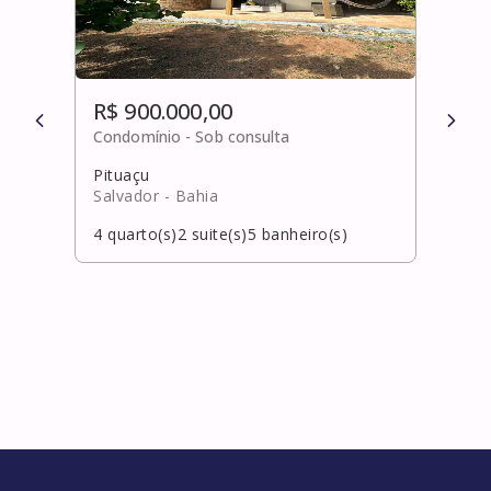
R$ 900.000,00
R$ 
Condomínio -
Sob consulta
Cond
Pituaçu
Arm
Salvador
- Bahia
Salv
4
quarto(s)
2
suite(s)
5
banheiro(s)
3
qua