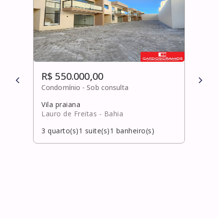
R$ 550.000,00
R$ 
Condomínio -
Sob consulta
Cond
Vila praiana
Piat
Lauro de Freitas
- Bahia
Salv
3
quarto(s)
1
suite(s)
1
banheiro(s)
2
qua