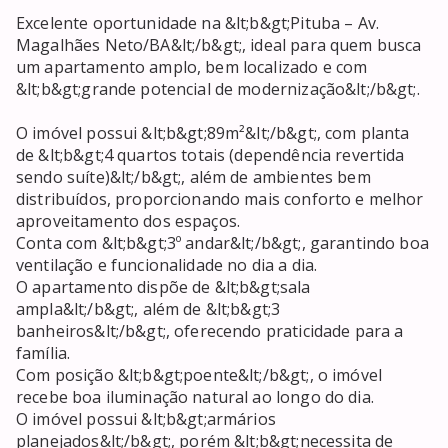
Excelente oportunidade na &lt;b&gt;Pituba – Av. 
Magalhães Neto/BA&lt;/b&gt;, ideal para quem busca 
um apartamento amplo, bem localizado e com 
&lt;b&gt;grande potencial de modernização&lt;/b&gt;.

O imóvel possui &lt;b&gt;89m²&lt;/b&gt;, com planta 
de &lt;b&gt;4 quartos totais (dependência revertida 
sendo suíte)&lt;/b&gt;, além de ambientes bem 
distribuídos, proporcionando mais conforto e melhor 
aproveitamento dos espaços.

Conta com &lt;b&gt;3º andar&lt;/b&gt;, garantindo boa 
ventilação e funcionalidade no dia a dia.

O apartamento dispõe de &lt;b&gt;sala 
ampla&lt;/b&gt;, além de &lt;b&gt;3 
banheiros&lt;/b&gt;, oferecendo praticidade para a 
família.

Com posição &lt;b&gt;poente&lt;/b&gt;, o imóvel 
recebe boa iluminação natural ao longo do dia.

O imóvel possui &lt;b&gt;armários 
planejados&lt;/b&gt;, porém &lt;b&gt;necessita de 