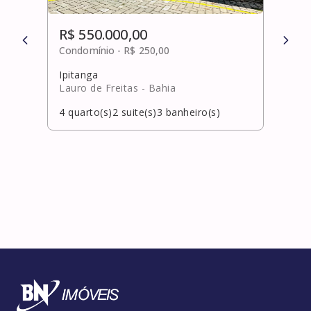
R$ 550.000,00
R$ 
Condomínio -
R$ 250,00
Cond
Ipitanga
Cent
Lauro de Freitas
- Bahia
Vitór
4
quarto(s)
2
suite(s)
3
banheiro(s)
5
qua