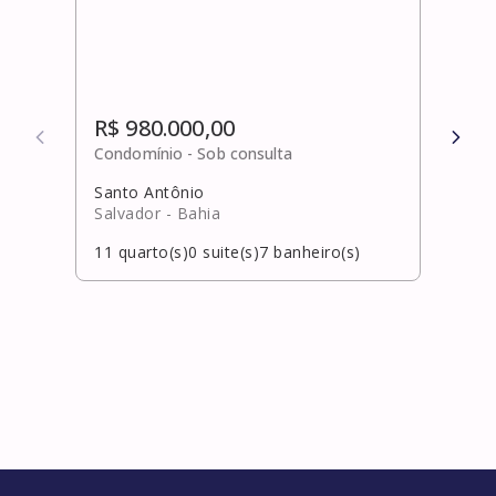
R$ 980.000,00
R$ 
Condomínio -
Sob consulta
Cond
Santo Antônio
Pata
Salvador
- Bahia
Salv
11
quarto(s)
0
suite(s)
7
banheiro(s)
5
qua