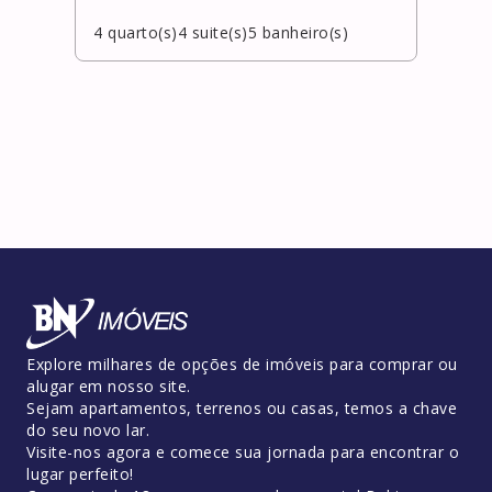
4
quarto(s)
4
suite(s)
5
banheiro(s)
4
qua
Explore milhares de opções de imóveis para comprar ou
alugar em nosso site.
Sejam apartamentos, terrenos ou casas, temos a chave
do seu novo lar.
Visite-nos agora e comece sua jornada para encontrar o
lugar perfeito!