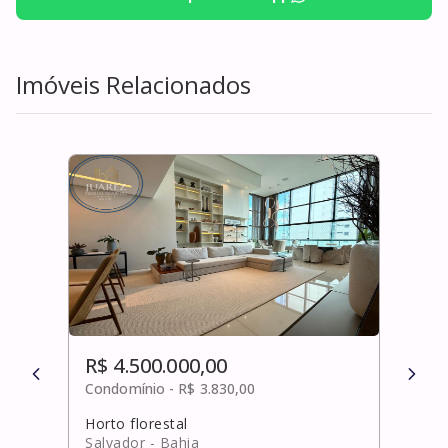
Imóveis Relacionados
R$ 4.500.000,00
R$ 
Condomínio -
R$ 3.830,00
Cond
Horto florestal
Praia
Salvador
- Bahia
Mata