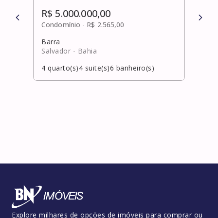
R$ 5.000.000,00
R$ 
Condomínio -
R$ 2.565,00
Cond
Barra
Port
Salvador
- Bahia
Laur
4
quarto(s)
4
suite(s)
6
banheiro(s)
6
qua
Explore milhares de opções de imóveis para comprar ou