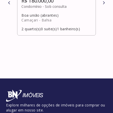
R$ 180.000,00
R$ 
Condomínio -
Sob consulta
Cond
Boa união (abrantes)
Catu
Camaçari
- Bahia
Alag
2
quarto(s)
0
suite(s)
1
banheiro(s)
3
qua
Explore milhares de opções de imóveis para comprar ou
alugar em nosso site.