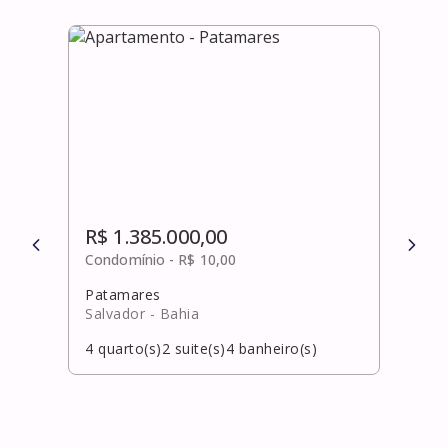
R$ 1.385.000,00
R$ 
Condomínio -
R$ 10,00
Cond
Patamares
Cida
Salvador
- Bahia
Salv
4
quarto(s)
2
suite(s)
4
banheiro(s)
4
qua