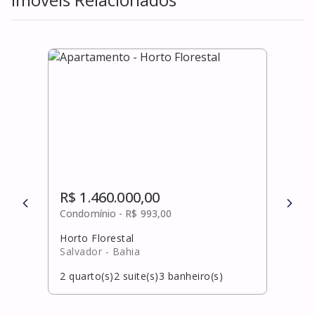
R$ 1.460.000,00
R$ 
Condomínio -
R$ 993,00
Cond
Horto Florestal
Cami
Salvador
- Bahia
Salv
2
quarto(s)
2
suite(s)
3
banheiro(s)
3
qua