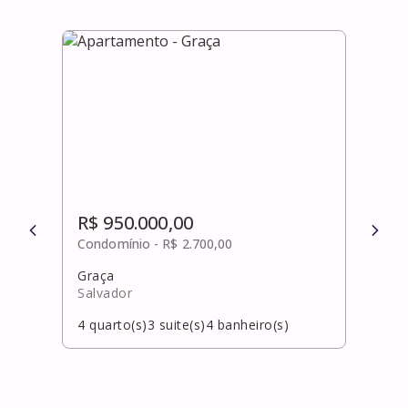
R$ 950.000,00
R$ 
Condomínio -
R$ 2.700,00
Cond
Graça
Cha
Salvador
Salv
4
quarto(s)
3
suite(s)
4
banheiro(s)
4
qua