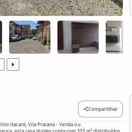
Compartilhar
io Itacaré, Vila Praiana - Venda ou 
gura, esta casa duplex conta com 103 m² distribuídos 