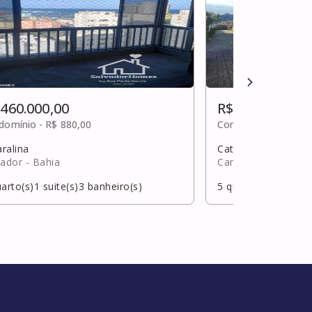
 460.000,00
R$ 450.000,00
domínio -
R$ 880,00
Condomínio -
Sob c
ralina
Catu de abrantes (
vador
- Bahia
Camaçari
- Bahia
arto(s)
1
suite(s)
3
banheiro(s)
5
quarto(s)
2
suite(s