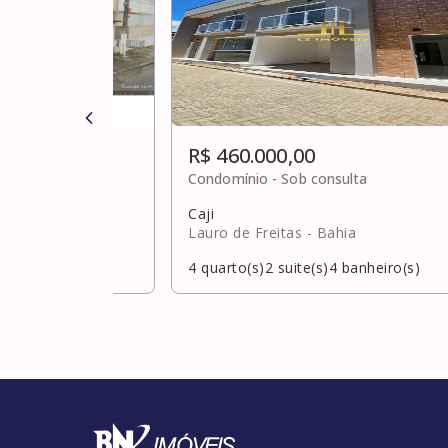
R$ 460.000,00
Condomínio -
Sob consulta
Caji
Lauro de Freitas
- Bahia
banheiro(s)
4
quarto(s)
2
suite(s)
4
banheiro(s)