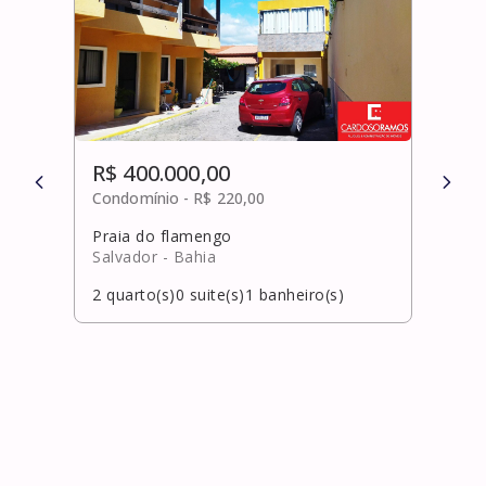
R$ 400.000,00
R$ 
Condomínio -
R$ 220,00
Cond
Praia do flamengo
Cent
Salvador
- Bahia
Laur
2
quarto(s)
0
suite(s)
1
banheiro(s)
2
qua