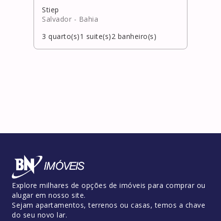
Stiep
Jard
Salvador
- Bahia
Laur
3
quarto(s)
1
suite(s)
2
banheiro(s)
3
qua
Explore milhares de opções de imóveis para comprar ou
alugar em nosso site.
Sejam apartamentos, terrenos ou casas, temos a chave
do seu novo lar.