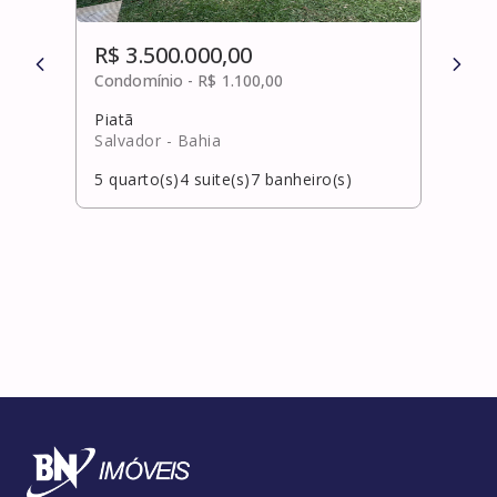
R$ 3.500.000,00
R$ 
Condomínio -
R$ 1.100,00
Cond
Piatã
Jagu
Salvador
- Bahia
Salv
5
quarto(s)
4
suite(s)
7
banheiro(s)
5
qua