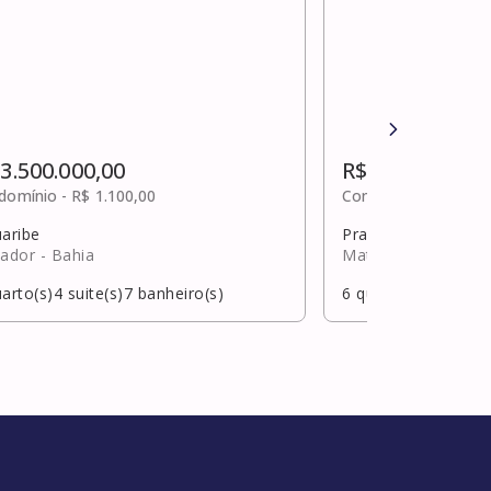
 3.500.000,00
R$ 3.500.000,0
domínio -
R$ 1.100,00
Condomínio -
R$ 93
uaribe
Praia do forte
vador
- Bahia
Mata de São João
arto(s)
4
suite(s)
7
banheiro(s)
6
quarto(s)
6
suite(s