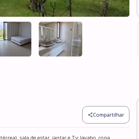
Compartilhar
érrea), sala de estar, jantar e Tv; lavabo, copa, 