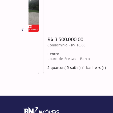
R$ 3.500.000,00
,00
Condomínio -
R$ 10,00
Centro
hia
Lauro de Freitas
- Bahia
banheiro(s)
5
quarto(s)
5
suite(s)
1
banheiro(s)