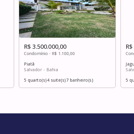
R$ 3.500.000,00
R$
Condomínio -
R$ 1.100,00
Con
Piatã
Jag
Salvador
- Bahia
Sal
5
quarto(s)
4
suite(s)
7
banheiro(s)
5
qu