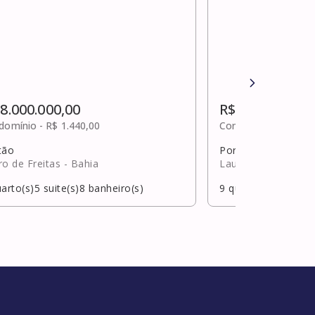
 8.000.000,00
R$ 8.000.000,0
domínio -
R$ 1.440,00
Condomínio -
R$ 2.3
tão
Portão
ro de Freitas
- Bahia
Lauro de Freitas
- 
arto(s)
5
suite(s)
8
banheiro(s)
9
quarto(s)
6
suite(s