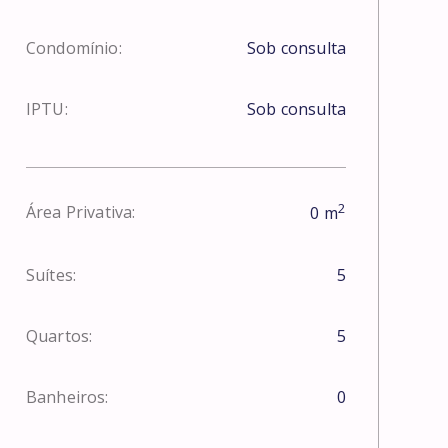
Condomínio:
Sob consulta
IPTU:
Sob consulta
2
Área Privativa:
0
m
Suítes:
5
Quartos:
5
Banheiros:
0