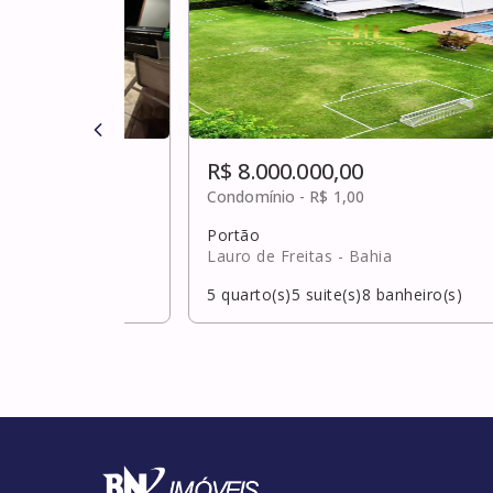
R$ 8.000.000,00
Condomínio -
R$ 1,00
Portão
ahia
Lauro de Freitas
- Bahia
banheiro(s)
5
quarto(s)
5
suite(s)
8
banheiro(s)