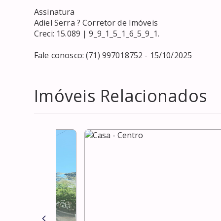
Assinatura

Adiel Serra ? Corretor de Imóveis

Creci: 15.089 | 9_9_1_5_1_6_5_9_1.

Fale conosco: (71) 997018752 - 15/10/2025
Imóveis Relacionados