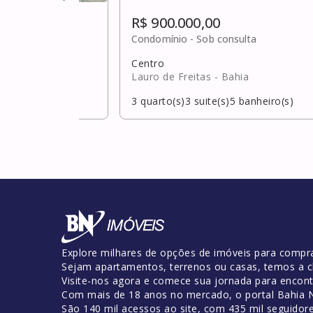
R$ 900.000,00
ulta
Condomínio -
Sob consulta
Centro
hia
Lauro de Freitas
- Bahia
banheiro(s)
3
quarto(s)
3
suite(s)
5
banheiro(s)
Explore milhares de opções de imóveis para compra
Sejam apartamentos, terrenos ou casas, temos a c
Visite-nos agora e comece sua jornada para encontr
Com mais de 18 anos no mercado, o portal Bahia No
São 140 mil acessos ao site, com 435 mil seguidor