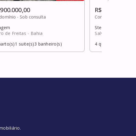
 900.000,00
R$ 910.000,00
domínio -
Sob consulta
Condomínio -
R$ 40
agem
Stella maris
ro de Freitas
- Bahia
Salvador
- Bahia
arto(s)
1
suite(s)
3
banheiro(s)
4
quarto(s)
2
suite(s
obiliário.