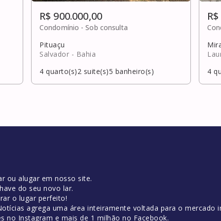
R$ 900.000,00
R$
Condomínio -
Sob consulta
Con
Pituaçu
Mir
Salvador
- Bahia
Lau
4
quarto(s)
2
suite(s)
5
banheiro(s)
4
qu
r ou alugar em nosso site.
have do seu novo lar.
ar o lugar perfeito!
tícias agrega uma área inteiramente voltada para o mercado im
es no Instagram e mais de 1 milhão no Facebook.