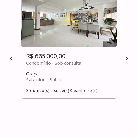
R$ 665.000,00
R$ 
Condomínio -
Sob consulta
Cond
Graça
Dom 
Salvador
- Bahia
Salv
3
quarto(s)
1
suite(s)
3
banheiro(s)
4
qua