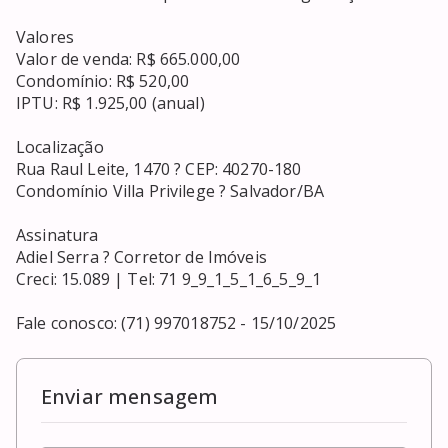
Valores

Valor de venda: R$ 665.000,00

Condomínio: R$ 520,00

IPTU: R$ 1.925,00 (anual)

Localização

Rua Raul Leite, 1470 ? CEP: 40270-180

Condomínio Villa Privilege ? Salvador/BA

Assinatura

Adiel Serra ? Corretor de Imóveis

Creci: 15.089 | Tel: 71 9_9_1_5_1_6_5_9_1

Fale conosco: (71) 997018752 - 15/10/2025
Enviar mensagem