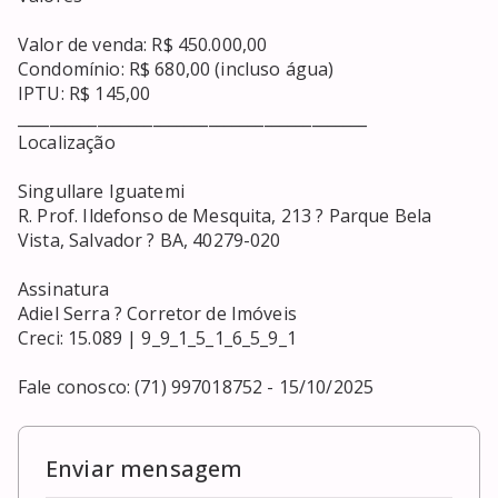
Valor de venda: R$ 450.000,00

Condomínio: R$ 680,00 (incluso água)

IPTU: R$ 145,00

____________________________________________

Localização

Singullare Iguatemi

R. Prof. Ildefonso de Mesquita, 213 ? Parque Bela 
Vista, Salvador ? BA, 40279-020

Assinatura

Adiel Serra ? Corretor de Imóveis

Creci: 15.089 | 9_9_1_5_1_6_5_9_1

Fale conosco: (71) 997018752 - 15/10/2025
Enviar mensagem