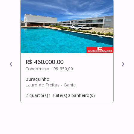
R$ 460.000,00
R$ 
Condomínio -
R$ 350,00
Cond
Buraquinho
Barb
Lauro de Freitas
- Bahia
Salv
2
quarto(s)
1
suite(s)
0
banheiro(s)
2
qua