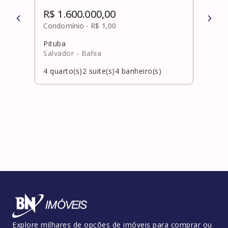
R$ 1.600.000,00
R$ 
Condomínio -
R$ 1,00
Cond
Pituba
Pitu
Salvador
- Bahia
Salv
4
quarto(s)
2
suite(s)
4
banheiro(s)
4
qua
Explore milhares de opções de imóveis para comprar ou