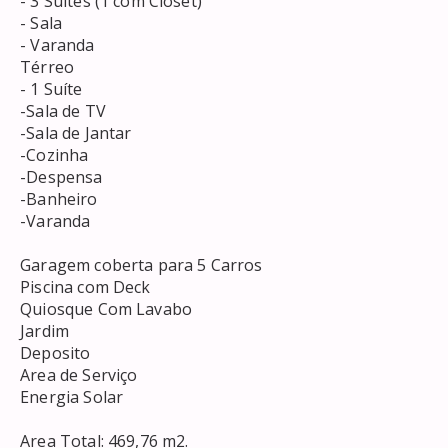
 - 3 Suítes (1 com Closet) 

 - Sala 

 - Varanda 

 Térreo 

 - 1 Suíte 

 -Sala de TV 

 -Sala de Jantar 

 -Cozinha 

 -Despensa 

 -Banheiro 

 -Varanda 

 Garagem coberta para 5 Carros 

 Piscina com Deck 

 Quiosque Com Lavabo 

 Jardim 

 Deposito 

 Area de Serviço 

 Energia Solar 

 Area Total: 469,76 m2. 
