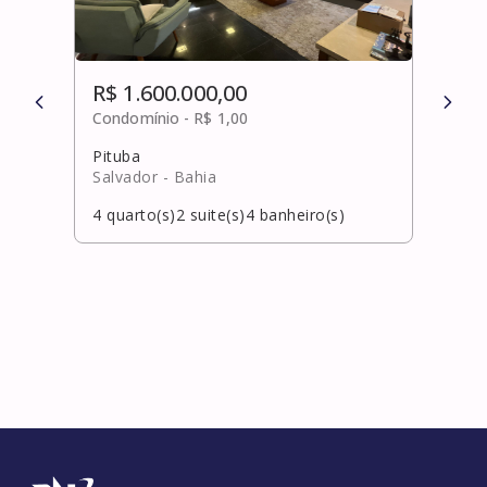
R$ 1.600.000,00
R$ 
Condomínio -
R$ 1,00
Cond
Pituba
Pitu
Salvador
- Bahia
Salv
4
quarto(s)
2
suite(s)
4
banheiro(s)
4
qua