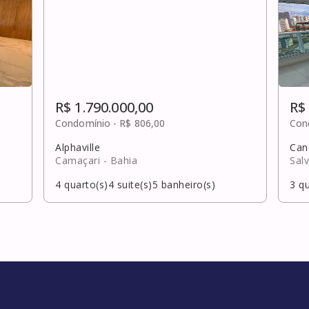
R$ 1.790.000,00
R$
Condomínio -
R$ 806,00
Con
Alphaville
Can
Camaçari
- Bahia
Sal
4
quarto(s)
4
suite(s)
5
banheiro(s)
3
qu