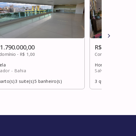
 1.790.000,00
R$ 1.790.000,0
domínio -
R$ 1,00
Condomínio -
R$ 3,0
ela
Horto florestal
vador
- Bahia
Salvador
- Bahia
arto(s)
3
suite(s)
5
banheiro(s)
3
quarto(s)
3
suite(s