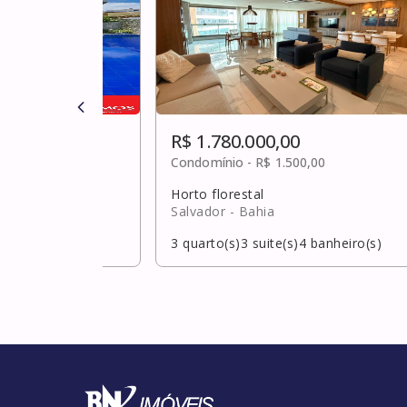
R$ 1.780.000,00
0
Condomínio -
R$ 1.500,00
Horto florestal
hia
Salvador
- Bahia
banheiro(s)
3
quarto(s)
3
suite(s)
4
banheiro(s)