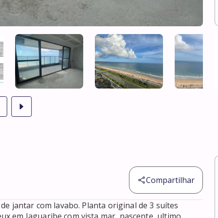
Compartilhar
e jantar com lavabo. Planta original de 3 suítes 
x em Jaguaribe com vista mar, nascente, ultimo 