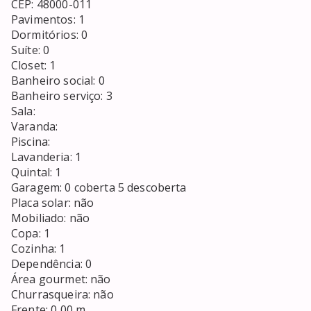
CEP: 48000-011

Pavimentos: 1

Dormitórios: 0

Suíte: 0

Closet: 1  

Banheiro social: 0 

Banheiro serviço: 3

Sala: 

Varanda: 

Piscina:

Lavanderia: 1

Quintal: 1

Garagem: 0 coberta 5 descoberta

Placa solar: não

Mobiliado: não

Copa: 1 

Cozinha: 1

Dependência: 0

Área gourmet: não

Churrasqueira: não

Frente: 0,00 m
