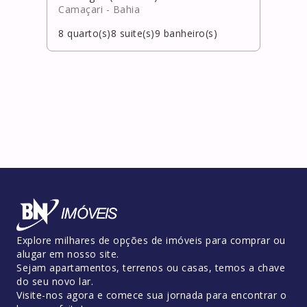
Camaçari
- Bahia
Salv
8
quarto(s)
8
suite(s)
9
banheiro(s)
4
qua
Explore milhares de opções de imóveis para comprar ou
alugar em nosso site.
Sejam apartamentos, terrenos ou casas, temos a chave
do seu novo lar.
Visite-nos agora e comece sua jornada para encontrar o