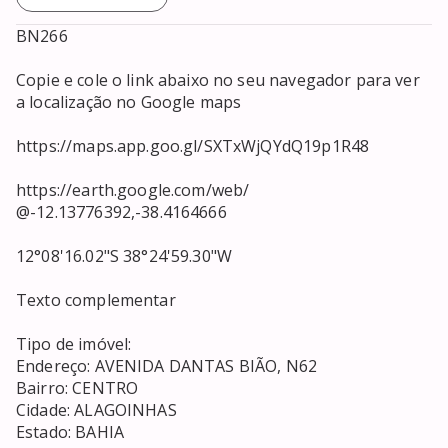
BN266

Copie e cole o link abaixo no seu navegador para ver 
a localização no Google maps

https://maps.app.goo.gl/SXTxWjQYdQ19p1R48

https://earth.google.com/web/

@-12.13776392,-38.4164666

12°08'16.02"S 38°24'59.30"W

Texto complementar

Tipo de imóvel: 

Endereço: AVENIDA DANTAS BIÃO, N62

Bairro: CENTRO

Cidade: ALAGOINHAS

Estado: BAHIA
