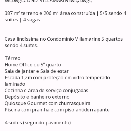
&lt;b&gt;COND. VILLAMARINE&lt;/b&gt;

387 m² terreno e 206 m² área construída | 5/5 sendo 4 
suítes | 4 vagas

Casa lindíssima no Condomínio Villamarine 5 quartos 
sendo 4 suítes.

Térreo 

Home Office ou 5º quarto

Sala de jantar e Sala de estar

Escada 1,2m com proteção em vidro temperado 
laminado

Cozinha e área de serviço conjugadas

Depósito e banheiro externo

Quiosque Gourmet com churrasqueira

Piscina com prainha e com piso antiderrapante

4 suítes (segundo pavimento)
