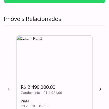
Imóveis Relacionados
R$ 2.490.000,00
R$ 
Condomínio -
R$ 1.021,00
Cond
Piatã
Praia
Salvador
- Bahia
Mata