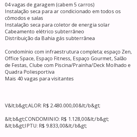
04 vagas de garagem (cabem 5 carros)

Instalação seca para ar condicionado em todos os 
cômodos e salas

Instalação seca para coletor de energia solar

Cabeamento elétrico subterrâneo

Distribuição da Bahia gás subterrânea

Condomínio com infraestrutura completa; espaço Zen, 
Office Space, Espaço Fitness, Espaço Gourmet, Salão 
de Festas, Clube com Piscina/Prainha/Deck Molhado e 
Quadra Poliesportiva

Mais 40 vagas para visitantes 

V&lt;b&gt;ALOR: R$ 2.480.000,00&lt;/b&gt;

&lt;b&gt;CONDOMINIO: R$ 1.128,00&lt;/b&gt;

&lt;b&gt;IPTU: R$ 9.833,00&lt;/b&gt;
