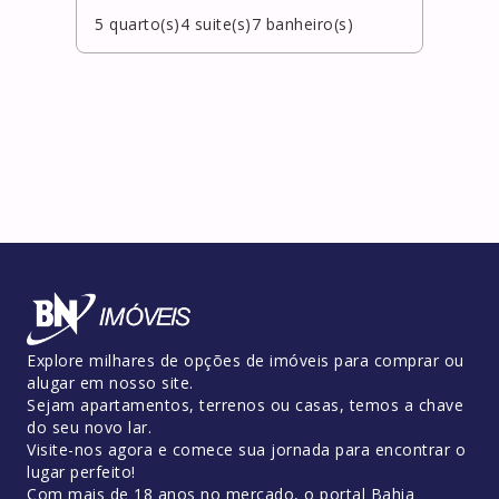
5
quarto(s)
4
suite(s)
7
banheiro(s)
6
qua
Explore milhares de opções de imóveis para comprar ou
alugar em nosso site.
Sejam apartamentos, terrenos ou casas, temos a chave
do seu novo lar.
Visite-nos agora e comece sua jornada para encontrar o
lugar perfeito!
Com mais de 18 anos no mercado, o portal Bahia