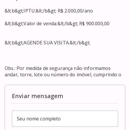
&lt;b&gt;IPTU:&lt;/b&gt; R$ 2.000,00/ano

&lt;b&gt;Valor de venda:&lt;/b&gt; R$ 900.000,00

&lt;b&gt;AGENDE SUA VISITA.&lt;/b&gt;

Obs.: Por medida de segurança não informamos 
andar, torre, lote ou número do imóvel, cumprindo o
Enviar mensagem