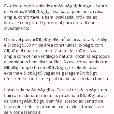
Excelente oportunidade em &lt;b&gt;Ipitanga – Lauro 
de Freitas/BA&lt;/b&gt;, ideal para quem busca casa 
ampla, confortável e bem localizada, próxima ao 
litoral e com grande potencial para moradia ou 
investimento.

O imóvel possui &lt;b&gt;450 m² de área total&lt;/b&gt; 
e &lt;b&gt;350 m² de área construída&lt;/b&gt;, com 
&lt;b&gt;4 quartos, sendo 2 suítes&lt;/b&gt;, sala 
ampla com ótima ventilação natural, cozinha espaçosa 
e ambientes bem distribuídos. A casa conta ainda com 
&lt;b&gt;amplo terreno&lt;/b&gt;, excelente área 
externa e &lt;b&gt;5 vagas de garagem&lt;/b&gt;, 
oferecendo conforto e praticidade para toda a família.

Localizada na &lt;b&gt;Rua Garcia Lorca&lt;/b&gt;, em 
bairro residencial tranquilo, próximo à &lt;b&gt;praia 
de Ipitanga&lt;/b&gt;, com fácil acesso ao centro de 
Lauro de Freitas e próximo a mercados, farmácias e 
serviços essenciais.
