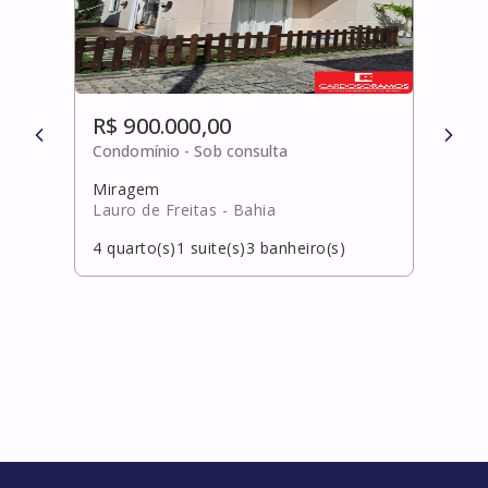
R$ 900.000,00
R$ 
Condomínio -
Sob consulta
Cond
Miragem
Pitu
Lauro de Freitas
- Bahia
Salv
4
quarto(s)
1
suite(s)
3
banheiro(s)
4
qua