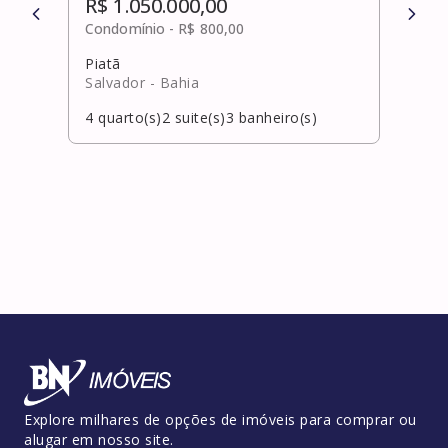
R$ 1.050.000,00
R$ 
Condomínio -
R$ 800,00
Cond
Piatã
Itaci
Salvador
- Bahia
Cama
4
quarto(s)
2
suite(s)
3
banheiro(s)
4
qua
Explore milhares de opções de imóveis para comprar ou
alugar em nosso site.