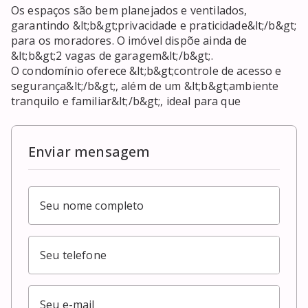
Os espaços são bem planejados e ventilados, 
garantindo &lt;b&gt;privacidade e praticidade&lt;/b&gt; 
para os moradores. O imóvel dispõe ainda de 
&lt;b&gt;2 vagas de garagem&lt;/b&gt;.

O condomínio oferece &lt;b&gt;controle de acesso e 
segurança&lt;/b&gt;, além de um &lt;b&gt;ambiente 
tranquilo e familiar&lt;/b&gt;, ideal para que
Enviar mensagem