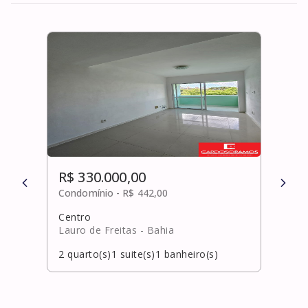
R$ 330.000,00
R$ 
Condomínio -
R$ 442,00
Cond
Centro
Recre
Lauro de Freitas
- Bahia
Laur
2
quarto(s)
1
suite(s)
1
banheiro(s)
2
qua