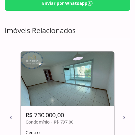
Enviar por Whatsapp
Imóveis Relacionados
R$ 730.000,00
R$ 
Condomínio -
R$ 797,00
Cond
Centro
Pita