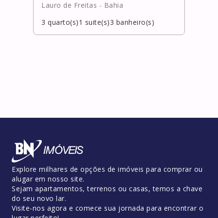
Lauro de Freitas
- Bahia
Laur
3
quarto(s)
1
suite(s)
3
banheiro(s)
4
qua
Explore milhares de opções de imóveis para comprar ou
alugar em nosso site.
Sejam apartamentos, terrenos ou casas, temos a chave
do seu novo lar.
Visite-nos agora e comece sua jornada para encontrar o
lugar perfeito!