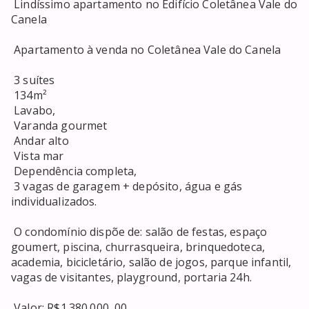
 Lindíssimo apartamento no Edifício Coletânea Vale do 
Canela 

 Apartamento à venda no Coletânea Vale do Canela 

 3 suítes 

 134m² 

 Lavabo, 

 Varanda gourmet 

 Andar alto 

 Vista mar 

 Dependência completa, 

 3 vagas de garagem + depósito, água e gás 
individualizados. 

 O condomínio dispõe de: salão de festas, espaço 
goumert, piscina, churrasqueira, brinquedoteca, 
academia, bicicletário, salão de jogos, parque infantil, 
vagas de visitantes, playground, portaria 24h. 

 Valor: R$1.380.000, 00 
