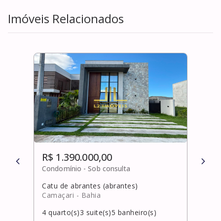
Imóveis Relacionados
R$ 1.390.000,00
R$ 
Condomínio -
Sob consulta
Cond
Catu de abrantes (abrantes)
Cami
Camaçari
- Bahia
Salv
4
quarto(s)
3
suite(s)
5
banheiro(s)
3
qua