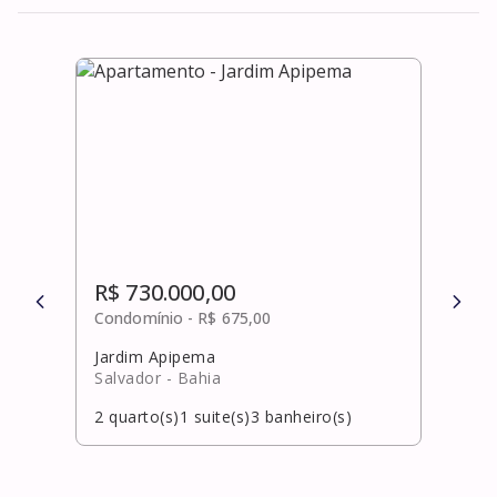
R$ 730.000,00
R$ 
Condomínio -
R$ 675,00
Cond
Jardim Apipema
Cane
Salvador
- Bahia
Salv
2
quarto(s)
1
suite(s)
3
banheiro(s)
2
qua