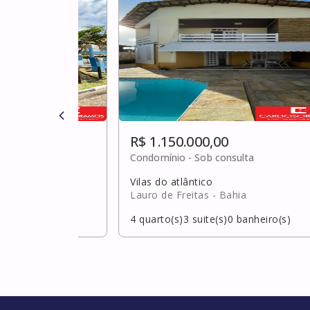
R$ 1.150.000,00
0
Condomínio -
Sob consulta
Vilas do atlântico
hia
Lauro de Freitas
- Bahia
banheiro(s)
4
quarto(s)
3
suite(s)
0
banheiro(s)