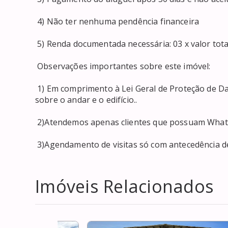
 4) Não ter nenhuma pendência financeira 

 5) Renda documentada necessária: 03 x valor total mensal ou demonstração de patrimônio. 

 Observações importantes sobre este imóvel: 

 1) Em comprimento à Lei Geral de Proteção de Dados, não podemos fornecer informações precisas 
sobre o andar e o edifício.. 

 2)Atendemos apenas clientes que possuam WhatsApp ou telefone; 

 3)Agendamento de visitas só com antecedência d
Imóveis Relacionados