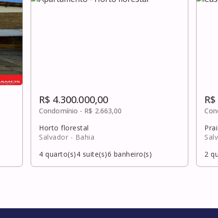
R$ 4.300.000,00
R$
Condomínio -
R$ 2.663,00
Con
Horto florestal
Pra
Salvador
- Bahia
Sal
4
quarto(s)
4
suite(s)
6
banheiro(s)
2
qu