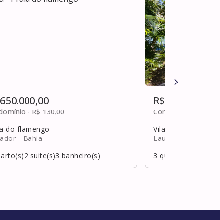
 650.000,00
R$ 650.000,00
domínio -
R$ 130,00
Condomínio -
R$ 40
ia do flamengo
Vila praiana
vador
- Bahia
Lauro de Freitas
- 
arto(s)
2
suite(s)
3
banheiro(s)
3
quarto(s)
1
suite(s