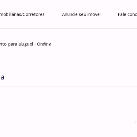
Imobiliárias/Corretores
Anuncie seu imóvel
Fale con
to para aluguel - Ondina
na