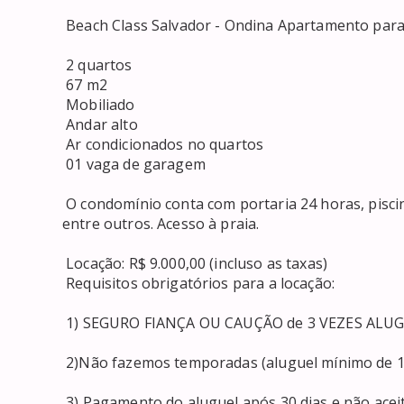
 Beach Class Salvador - Ondina Apartamento para LOCAÇÃO em ONDINA - Beach Class Salvador 

 2 quartos 

 67 m2 

 Mobiliado 

 Andar alto 

 Ar condicionados no quartos 

 01 vaga de garagem 

 O condomínio conta com portaria 24 horas, piscina, academia, cooworking, espaço gormet, lavanderia, 
entre outros. Acesso à praia. 

 Locação: R$ 9.000,00 (incluso as taxas) 

 Requisitos obrigatórios para a locação: 

 1) SEGURO FIANÇA OU CAUÇÃO de 3 VEZES ALUGUEL SEM TAXAS) 

 2)Não fazemos temporadas (aluguel mínimo de 1 ano ) 

 3) Pagamento do aluguel após 30 dias e não aceitamos fiador 
