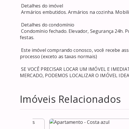
 Detalhes do imóvel 

 Armários embutidos. Armários na cozinha. Mobiliado, Ar condicionado. Varanda. 

 Detalhes do condomínio 

 Condomínio fechado. Elevador, Segurança 24h. Portaria, Permitido animais, Academia, Piscina, Salão de 
festas. 

 Este imóvel comprando conosco, você recebe assessoria e acompanhamento grátis do início ao fim do 
processo (exceto as taxas normais) 

 SE VOCÊ PRECISAR LOCAR UM IMÓVEL E IMEDIATAMENTE, E SE O PREÇO ESTIVER NOS VALORES DE 
MERCADO, PODEMOS LOCALIZAR O IMÓVEL IDEA
Imóveis Relacionados