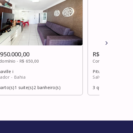
 950.000,00
R$ 950.000,00
domínio -
R$ 650,00
Condomínio -
R$ 1.2
aville i
Pituba
vador
- Bahia
Salvador
- Bahia
arto(s)
1
suite(s)
2
banheiro(s)
3
quarto(s)
1
suite(s