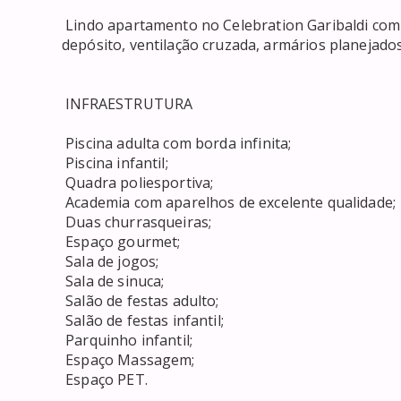
 Lindo apartamento no Celebration Garibaldi com 2/4, sendo 1 suíte, 2 banheiros, 2 vagas de garagem, 
depósito, ventilação cruzada, armários planejados, 
 INFRAESTRUTURA 

 Piscina adulta com borda infinita; 

 Piscina infantil; 

 Quadra poliesportiva; 

 Academia com aparelhos de excelente qualidade; 

 Duas churrasqueiras; 

 Espaço gourmet; 

 Sala de jogos; 

 Sala de sinuca; 

 Salão de festas adulto; 

 Salão de festas infantil; 

 Parquinho infantil; 

 Espaço Massagem; 

 Espaço PET. 
