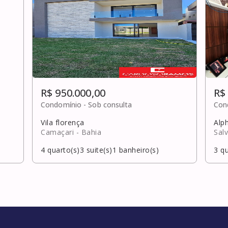
R$ 950.000,00
R$
Condomínio -
Sob consulta
Con
Vila florença
Alph
Camaçari
- Bahia
Sal
4
quarto(s)
3
suite(s)
1
banheiro(s)
3
qu