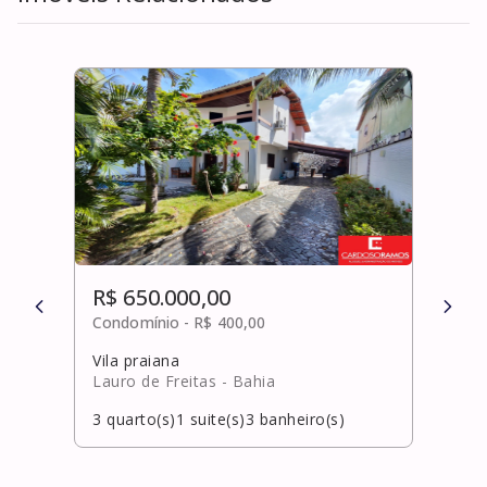
R$ 650.000,00
R$ 
Condomínio -
R$ 400,00
Cond
Vila praiana
Horto
Lauro de Freitas
- Bahia
Salv
3
quarto(s)
1
suite(s)
3
banheiro(s)
4
qua