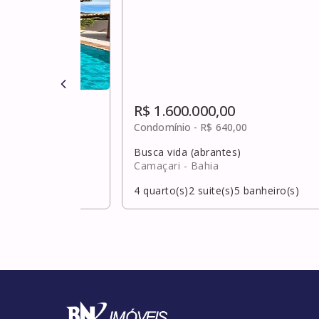
R$ 1.600.000,00
ulta
Condomínio -
R$ 640,00
Busca vida (abrantes)
Camaçari
- Bahia
banheiro(s)
4
quarto(s)
2
suite(s)
5
banheiro(s)