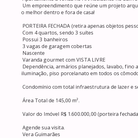
 Um empreendimento que reúne um projeto arquitetônico e paisagístico moderno, para sua família ter 
o melhor dentro e fora de casa! 

 PORTEIRA FECHADA (retira apenas objetos pessoais) 

 Com 4 quartos, sendo 3 suítes 

 Possui 3 banheiros 

 3 vagas de garagem cobertas 

 Nascente 

 Varanda gourmet com VISTA LIVRE 

 Dependência, armários planejados, lavabo, fino acabamento, teto rebaixado em gesso com projeto de 
iluminação, piso porcelanato em todos os cômodo
 Condomínio com total infraestrutura de lazer e segurança 24h. 

 Área Total de 145,00 m². 

 Valor do Imóvel R$ 1.600.000,00 (porteira fechada) IPTU R$ 604,00, Valor do Condomínio R$ 1.332,00. 

 Agende sua visita. 

 Vera Guimarães 
