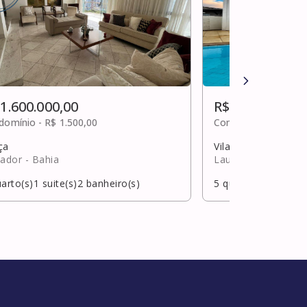
 1.600.000,00
R$ 1.600.000,0
domínio -
R$ 1.500,00
Condomínio -
Sob c
ça
Vilas do atlântico
vador
- Bahia
Lauro de Freitas
- 
arto(s)
1
suite(s)
2
banheiro(s)
5
quarto(s)
2
suite(s