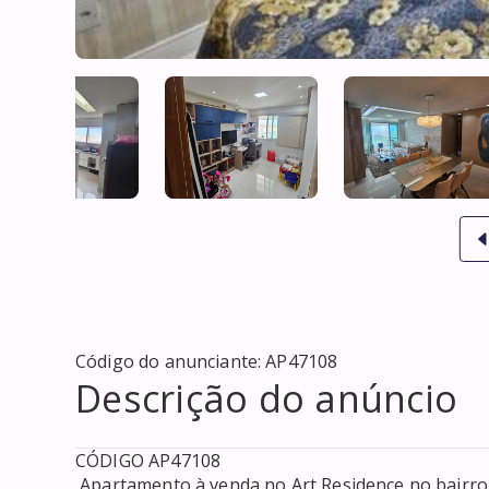
Código do anunciante:
AP47108
Descrição do anúncio
CÓDIGO AP47108 

 Apartamento à venda no Art Residence no bairro Piatã, localizado na cidade de Salvador / BA. 
