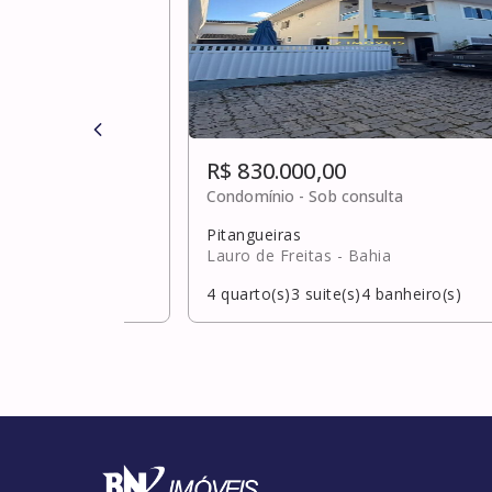
R$ 830.000,00
0
Condomínio -
Sob consulta
Pitangueiras
Lauro de Freitas
- Bahia
banheiro(s)
4
quarto(s)
3
suite(s)
4
banheiro(s)