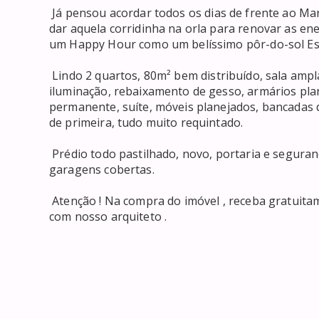
 Já pensou acordar todos os dias de frente ao Mar, sentindo a brisa batendo no seu rosto e depois ir 
dar aquela corridinha na orla para renovar as ene
um Happy Hour como um belíssimo pôr-do-sol Esse 
 Lindo 2 quartos, 80m² bem distribuído, sala ampla, 3 salas, varandão gourmet, área de serviço, 
iluminação, rebaixamento de gesso, armários plan
permanente, suíte, móveis planejados, bancada
de primeira, tudo muito requintado. 

 Prédio todo pastilhado, novo, portaria e segurança 24 hs, piscina, academia, salão de festas, 2 
garagens cobertas. 

 Atenção ! Na compra do imóvel , receba gratuitamente uma consultoria de arquitetura de interiores, 
com nosso arquiteto .