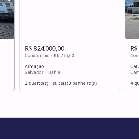
R$ 824.000,00
R$
Condomínio -
R$ 775,00
Con
Armação
Cat
Salvador
- Bahia
Cam
2
quarto(s)
1
suite(s)
3
banheiro(s)
4
qu