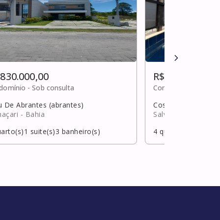
 830.000,00
R$ 830.000,00
domínio -
Sob consulta
Condomínio -
R$ 1.4
u De Abrantes (abrantes)
Costa Azul
açari
- Bahia
Salvador
- Bahia
arto(s)
1
suite(s)
3
banheiro(s)
4
quarto(s)
2
suite(s