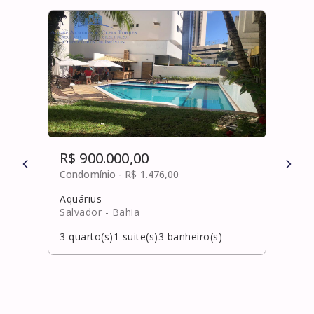
R$ 900.000,00
R$ 
Condomínio -
R$ 1.476,00
Cond
Aquárius
Pitu
Salvador
- Bahia
Salv
3
quarto(s)
1
suite(s)
3
banheiro(s)
4
qua