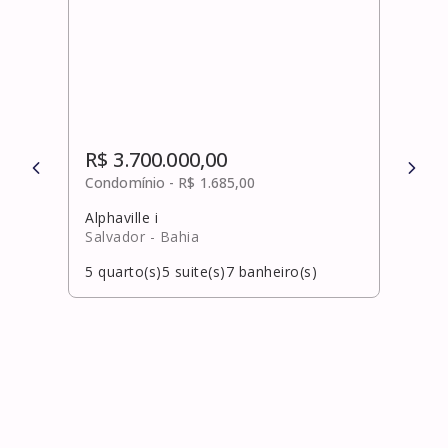
R$ 3.700.000,00
R$ 
Condomínio -
R$ 1.685,00
Cond
Alphaville i
Alpha
Salvador
- Bahia
Salv
5
quarto(s)
5
suite(s)
7
banheiro(s)
5
qua