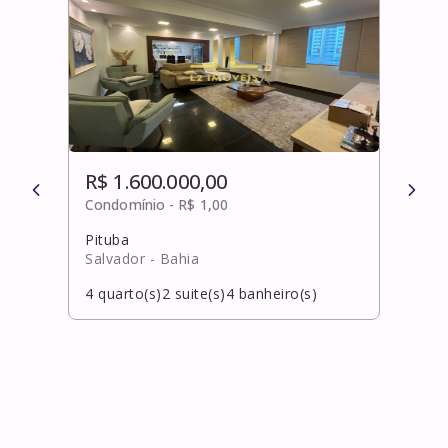
R$ 1.600.000,00
R$ 
Condomínio -
R$ 1,00
Cond
Pituba
Graç
Salvador
- Bahia
Salv
4
quarto(s)
2
suite(s)
4
banheiro(s)
4
qua