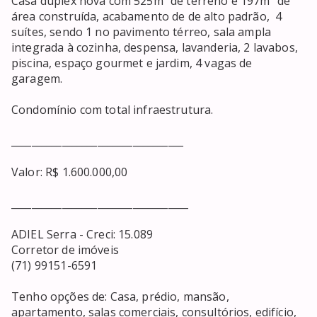
Casa duplex nova com 525m² de terreno e 197m² de 
área construída, acabamento de de alto padrão,  4 
suítes, sendo 1 no pavimento térreo, sala ampla 
integrada à cozinha, despensa, lavanderia, 2 lavabos, 
piscina, espaço gourmet e jardim, 4 vagas de 
garagem.

Condomínio com total infraestrutura.

__________________________________

Valor: R$ 1.600.000,00

___________________________________

ADIEL Serra - Creci: 15.089

Corretor de imóveis

(71) 99151-6591

Tenho opções de: Casa, prédio, mansão, 
apartamento, salas comerciais, consultórios, edifício, 