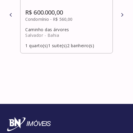
R$ 600.000,00
R$ 
Condomínio -
R$ 560,00
Cond
Caminho das árvores
Vitór
Salvador
- Bahia
Salv
1
quarto(s)
1
suite(s)
2
banheiro(s)
1
qua