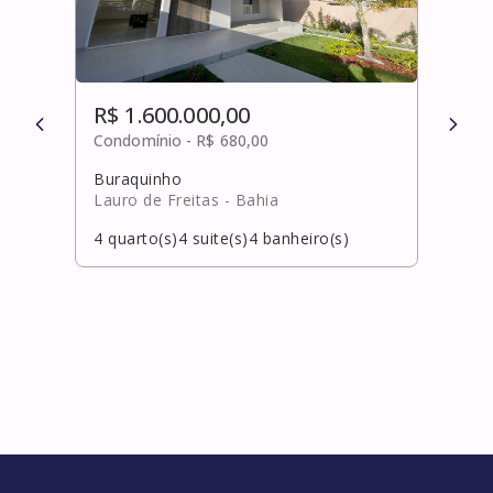
R$ 1.600.000,00
R$ 
Condomínio -
R$ 680,00
Cond
Buraquinho
Pitu
Lauro de Freitas
- Bahia
Salv
4
quarto(s)
4
suite(s)
4
banheiro(s)
4
qua