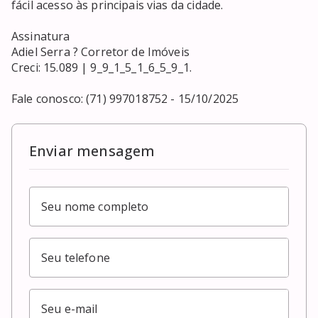
fácil acesso às principais vias da cidade.

Assinatura

Adiel Serra ? Corretor de Imóveis

Creci: 15.089 | 9_9_1_5_1_6_5_9_1.

Fale conosco: (71) 997018752 - 15/10/2025
Enviar mensagem