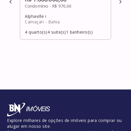
Condomínio -
R$ 970,00
Cond
Alphaville i
Pitu
Camaçari
- Bahia
Salv
4
quarto(s)
4
suite(s)
1
banheiro(s)
4
qua
Explore milhares de opções de imóveis para comprar ou
alugar em nosso site.