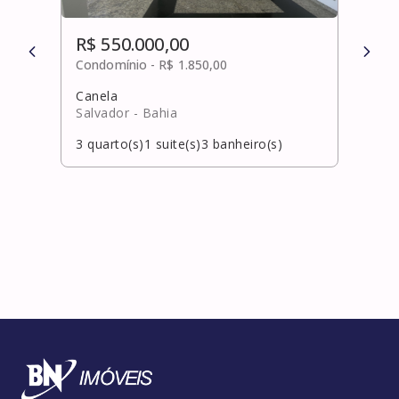
R$ 550.000,00
R$ 
Condomínio -
R$ 1.850,00
Cond
Canela
Pita
Salvador
- Bahia
Laur
3
quarto(s)
1
suite(s)
3
banheiro(s)
3
qua