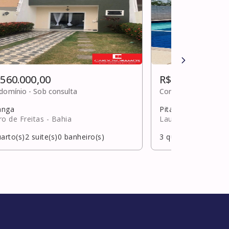
 560.000,00
R$ 550.000,00
domínio -
Sob consulta
Condomínio -
R$ 90
anga
Pitangueiras
ro de Freitas
- Bahia
Lauro de Freitas
- 
arto(s)
2
suite(s)
0
banheiro(s)
3
quarto(s)
1
suite(s