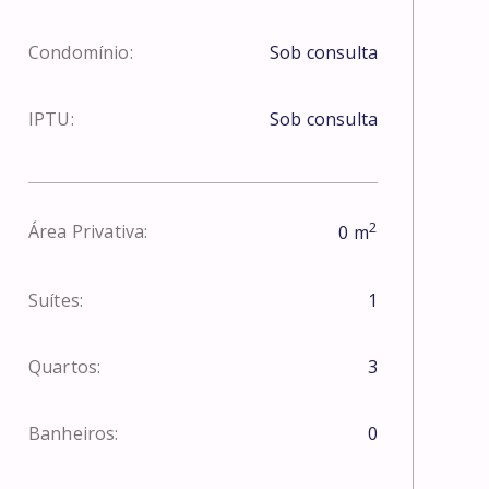
Condomínio:
Sob consulta
IPTU:
Sob consulta
2
Área Privativa:
0
m
Suítes:
1
Quartos:
3
Banheiros:
0