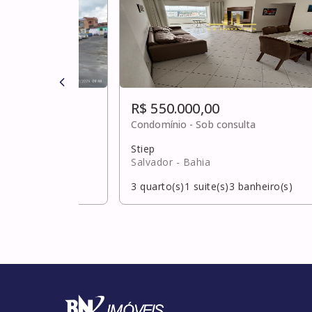
R$ 550.000,00
Condomínio -
Sob consulta
Stiep
Salvador
- Bahia
banheiro(s)
3
quarto(s)
1
suite(s)
3
banheiro(s)