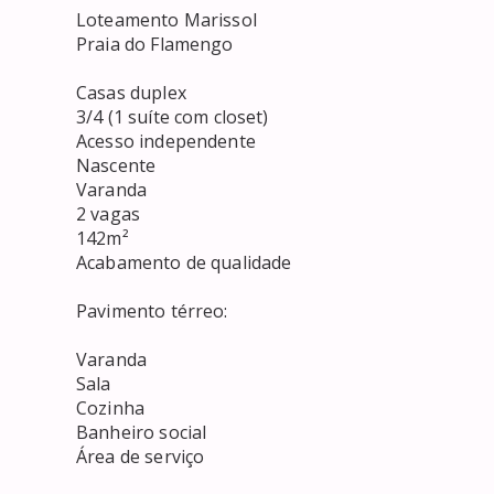
Loteamento Marissol 

Praia do Flamengo

Casas duplex 

3/4 (1 suíte com closet)

Acesso independente 

Nascente

Varanda

2 vagas

142m²

Acabamento de qualidade 

Pavimento térreo:

Varanda 

Sala

Cozinha

Banheiro social

Área de serviço 
