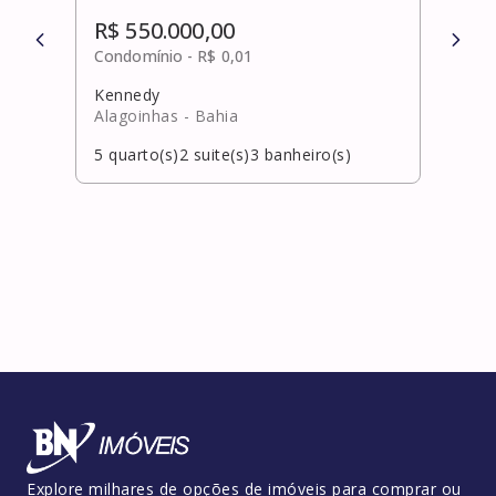
R$ 550.000,00
R$ 
Condomínio -
R$ 0,01
Cond
Kennedy
Ipita
Alagoinhas
- Bahia
Laur
5
quarto(s)
2
suite(s)
3
banheiro(s)
3
qua
Explore milhares de opções de imóveis para comprar ou