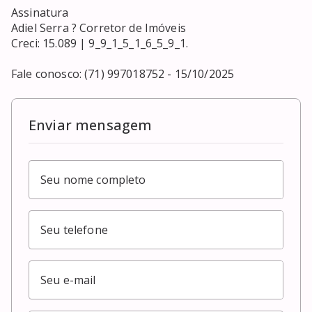
Assinatura

Adiel Serra ? Corretor de Imóveis

Creci: 15.089 | 9_9_1_5_1_6_5_9_1.

Fale conosco: (71) 997018752 - 15/10/2025
Enviar mensagem