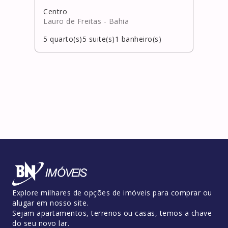
Centro
Itaci
Lauro de Freitas
- Bahia
Cama
5
quarto(s)
5
suite(s)
1
banheiro(s)
4
qua
Explore milhares de opções de imóveis para comprar ou
alugar em nosso site.
Sejam apartamentos, terrenos ou casas, temos a chave
do seu novo lar.