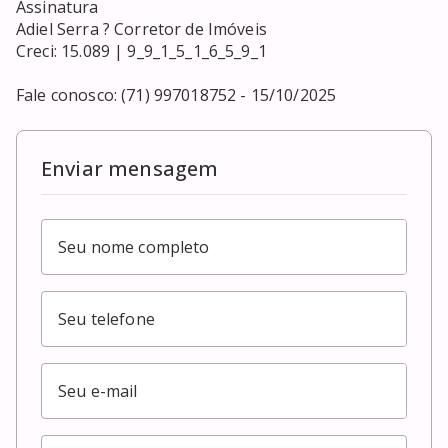
Assinatura

Adiel Serra ? Corretor de Imóveis

Creci: 15.089 | 9_9_1_5_1_6_5_9_1

Fale conosco: (71) 997018752 - 15/10/2025
Enviar mensagem