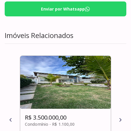
Enviar por Whatsapp
Imóveis Relacionados
R$ 3.500.000,00
R$ 
Condomínio -
R$ 1.100,00
Cond