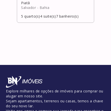
Piatã
Jagu
Salvador
- Bahia
Salv
5
quarto(s)
4
suite(s)
7
banheiro(s)
5
qua
Explore milhares de opções de imóveis para comprar ou
alugar em nosso site.
Sejam apartamentos, terrenos ou casas, temos a chave
do seu novo lar.
Visite-nos agora e comece sua jornada para encontrar o