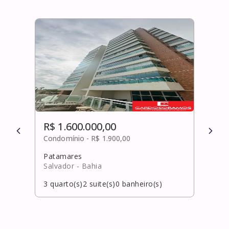
R$ 1.600.000,00
R$ 
Condomínio -
R$ 1.900,00
Cond
Patamares
Bura
Salvador
- Bahia
Laur
3
quarto(s)
2
suite(s)
0
banheiro(s)
4
qua