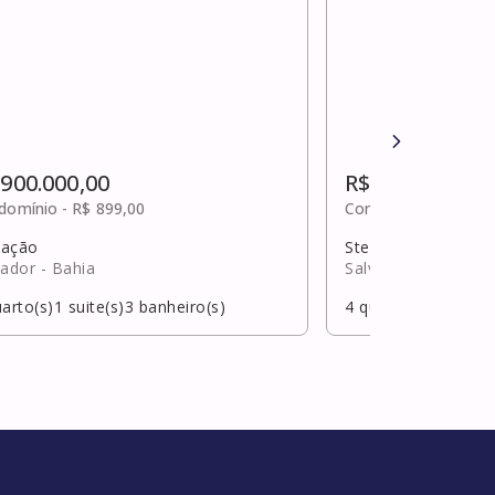
 900.000,00
R$ 910.000,00
domínio -
R$ 899,00
Condomínio -
R$ 40
ação
Stella maris
vador
- Bahia
Salvador
- Bahia
arto(s)
1
suite(s)
3
banheiro(s)
4
quarto(s)
2
suite(s