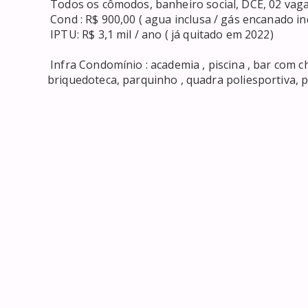
 Todos os cômodos, banheiro social, DCE, 02 vagas ( presa). 

 Cond : R$ 900,00 ( agua inclusa / gás encanado individualizada ) ; 

 IPTU: R$ 3,1 mil / ano ( já quitado em 2022) 

 Infra Condomínio : academia , piscina , bar com churrasqueira, salão de festa , salão de jogos , 
briquedoteca, parquinho , quadra poliesportiva, p