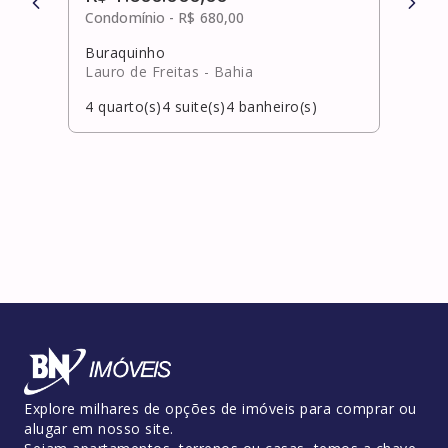
Condomínio -
R$ 680,00
Cond
Buraquinho
Pitu
Lauro de Freitas
- Bahia
Salv
4
quarto(s)
4
suite(s)
4
banheiro(s)
4
qua
Explore milhares de opções de imóveis para comprar ou
alugar em nosso site.